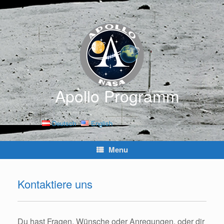
Skip
to
content
Apollo Programm
Deutsch
English
Menu
Kontaktiere uns
Du hast Fragen, Wünsche oder Anregungen, oder dir